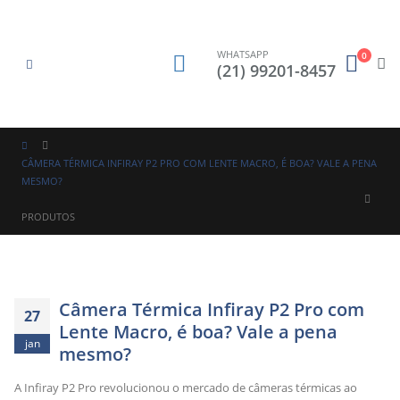
WHATSAPP
0
(21) 99201-8457
CÂMERA TÉRMICA INFIRAY P2 PRO COM LENTE MACRO, É BOA? VALE A PENA
MESMO?
PRODUTOS
Câmera Térmica Infiray P2 Pro com
27
Lente Macro, é boa? Vale a pena
jan
mesmo?
A Infiray P2 Pro revolucionou o mercado de câmeras térmicas ao