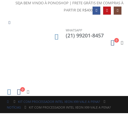
SEJA BEM VINDO À PONOSHOP | FRETE GRÁTIS EM COMPRAS À
PARTIR DE R$400
WHATSAPP
(21) 99201-8457
0
0
KIT COM PROCESSADOR INTEL XEON X99 VALE A PENA?
NOTÍCIAS
KIT COM PROCESSADOR INTEL XEON X99 VALE A PENA?