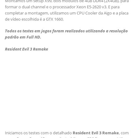
Montamos um setup X99, dois módulos de 4GB DDR4 (2X4GB), para
formar o dual channel e o processador Xeon E5-2620 v3. E para
completar a montagem, utilizamos um CPU Cooler da Aigo e a placa
de vídeo escolhida é a GTX 1660.
Todos os testes em jogos foram realizados utilizando a resolução
padrão em Full HD.
Resident Evil 3 Remake
Iniciamos os testes com o detalhado
Resident Evil 3 Remake
, com