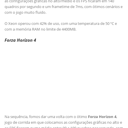
as configurações gráficas no alto/médio e os FPS ficaram em 140
quadros por segundo e um frametime de 7ms, com ótimos cenários e
com o jogo muito fluido.
O Xeon operou com 42% de uso, com uma temperatura de 50 ºC e
com a memória RAM no limite de 4400MB.
Forza Horizon 4
Na sequência, fomos dar uma volta com o ótimo
Forza Horizon 4
,
jogo de corrida em que colocamos as configurações gráficas no alto e
os FPS ficaram numa média entre 90 a 100 quadros por segundo, com