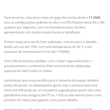
Para encerrar, colocamos mais um jogo de corrida atual: o
F1 2020
,
com as configurações gráficas no alto e os FPS ficaram entre 90 a 100
quadros por segundo, com um frametime baixo de 8ms,
apresentando um cenário muito bonito e detalhado.
O Xeon mais uma vez foi bem solicitado, mas encarou o desafio,
tendo um uso em 75%, com uma temperatura de 50 ºC e um
consumo de memória em torno dos 7100MB.
O kit X99 se mostrou perfeito, com o Xeon segurando bem o
processamento e a memória RAM se mostrando adequada,
suportando bem todos os testes.
Lembrando que a sua escolha para o restante das peças também
pode influenciar no desempenho geral, mas a certeza é que este
ótimo kit X99 pode ser um excelente upgrade para quem tem uma
plataforma mais antiga (LGA775 ou 1155) ou até mesmo para o seu
primeiro PC, tanto para games como para trabalho.
Você encontra o kit xeon com ótimos preços na PONOSHOP: