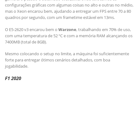
configurações gráficas com algumas coisas no alto e outras no médio,
mas o Xeon encarou bem, ajudando a entregar um FPS entre 70 a 80
quadros por segundo, com um frametime estável em 13ms.
O E5-2620 v3 encarou bem o
Warzone
, trabalhando em 70% de uso,
com uma temperatura de 52 ºC e com a memória RAM alcançando os
7400MB (total de 8GB).
Mesmo colocando o setup no limite, a máquina foi suficientemente
forte para entregar ótimos cenários detalhados, com boa
jogabilidade.
F1 2020