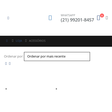
WHATSAPP
0
(21) 99201-8457
LOJA
ACESSÓRIOS
Ordenar por: