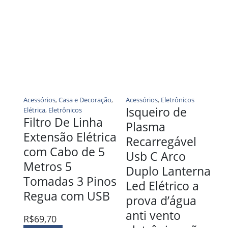
Acessórios
,
Casa e Decoração
,
Acessórios
,
Eletrônicos
Isqueiro de
Elétrica
,
Eletrônicos
Filtro De Linha
Plasma
Extensão Elétrica
Recarregável
com Cabo de 5
Usb C Arco
Metros 5
Duplo Lanterna
Tomadas 3 Pinos
Led Elétrico a
Regua com USB
prova d’água
anti vento
R$
69,70