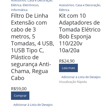
Acessórios
,
Casa e Decoração
,
Elétrica
,
Eletrônicos
,
Acessórios
,
Casa e Decoração
,
Informática
Elétrica
Filtro De Linha
Kit com 10
Extensão com
Adaptadores de
cabo de 3
Tomada Elétrico
metros, 5
Bob Esponja
Tomadas, 4 USB,
110/220v
1USB Tipo C,
10a/20a
Plástico de
R$
24,90
segurança Anti-
Leia mais
Chama, Regua
Cabo
Adicionar à Lista de Desejos
Visualização Rápida
R$
59,00
Comprar
Adicionar à Lista de Desejos