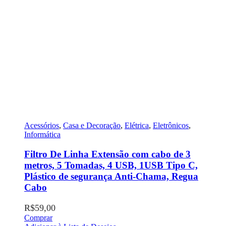
Acessórios
,
Casa e Decoração
,
Elétrica
,
Eletrônicos
,
Informática
Filtro De Linha Extensão com cabo de 3
metros, 5 Tomadas, 4 USB, 1USB Tipo C,
Plástico de segurança Anti-Chama, Regua
Cabo
R$
59,00
Comprar