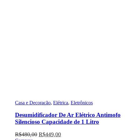
Casa e Decoração
,
Elétrica
,
Eletrônicos
Desumidificador De Ar Elétrico Antimofo
Silencioso Capacidade de 1 Litro
O
O
R$
480,00
R$
449,00