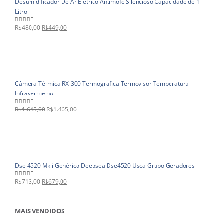
Desumidificador De Ar Elétrico Antimofo Silencioso Capacidade de 1
Litro
R$
480,00
R$
449,00
0
out of 5
Câmera Térmica RX-300 Termográfica Termovisor Temperatura
Infravermelho
R$
1.645,00
R$
1.465,00
0
out of 5
Dse 4520 Mkii Genérico Deepsea Dse4520 Usca Grupo Geradores
R$
713,00
R$
679,00
0
out of 5
MAIS VENDIDOS