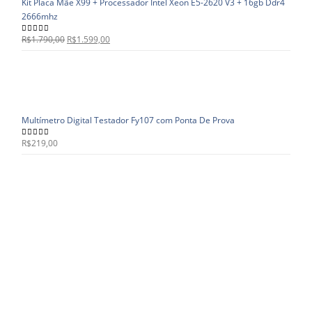
Kit Placa Mãe X99 + Processador Intel Xeon E5-2620 V3 + 16gb Ddr4
2666mhz
R$
1.790,00
R$
1.599,00
5.00
out of 5
Multímetro Digital Testador Fy107 com Ponta De Prova
R$
219,00
5.00
out of 5