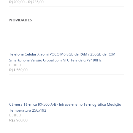
R$
209,00
–
R$
235,00
0
out of 5
NOVIDADES
Telefone Celular Xiaomi POCO M6 8GB de RAM / 256GB de ROM
Smartphone Versão Global com NFC Tela de 6,79" 90Hz
R$
1.569,00
0
out of 5
Câmera Térmica RX-500 A-BF Infravermelho Termográfica Medição
Temperatura 256x192
R$
2.960,00
0
out of 5