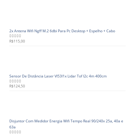
2x Antena Wifi Ngff M.2 6dbi Para Pc Desktop + Espelho + Cabo
R$
115,00
0
out of 5
Sensor De Distância Laser Vl53l1x Lidar Tof I2c 4m 400cm
R$
124,50
0
out of 5
Disjuntor Com Medidor Energia Wifi Tempo Real 90/240v 25a, 40a e
63a