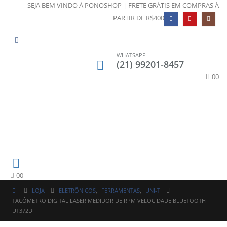
SEJA BEM VINDO À PONOSHOP | FRETE GRÁTIS EM COMPRAS À
PARTIR DE R$400
WHATSAPP
(21) 99201-8457
0
0
0
0
LOJA
ELETRÔNICOS
,
FERRAMENTAS
,
UNI-T
TACÔMETRO DIGITAL LASER MEDIDOR DE RPM VELOCIDADE BLUETOOTH
UT372D