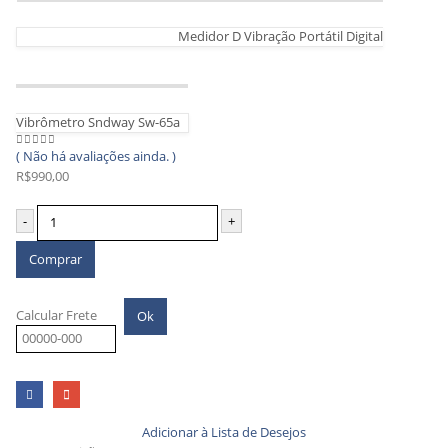
Medidor D Vibração Portátil Digital
Vibrômetro Sndway Sw-65a
( Não há avaliações ainda. )
0
out of 5
R$
990,00
-
+
Comprar
Calcular Frete
Ok
Adicionar à Lista de Desejos