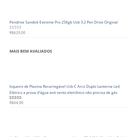
Pendrive Sandisk Extreme Pro 256gb Usb 3.2 Pen Drive Original
R$
629,00
0
out of 5
MAIS BEM AVALIADOS
Isqueiro de Plasma Recarregável Usb C Arco Duplo Lanterna Led
Elétrico a prova d'água anti vento eletrônico não precisa de gás
R$
64,90
5.00
out of 5