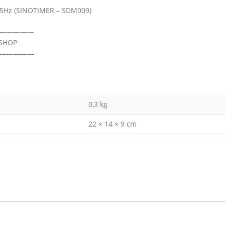
-65Hz (SINOTIMER – SDM009)
—————
OSHOP
—————
0,3 kg
22 × 14 × 9 cm