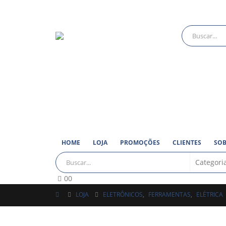
HOME
LOJA
PROMOÇÕES
CLIENTES
SOB
0
0
LOJA
ELETRÔNICOS
,
FERRAMENTAS
,
ELÉTRICA