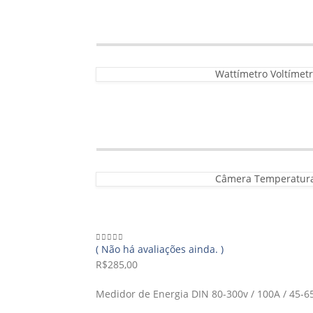
Wattímetro Voltímet
Câmera Temperatura 
( Não há avaliações ainda. )
0
out of 5
R$
285,00
Medidor de Energia DIN 80-300v / 100A / 45-