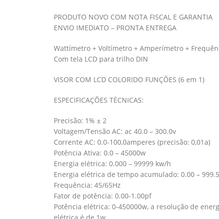
PRODUTO NOVO COM NOTA FISCAL E GARANTIA
ENVIO IMEDIATO – PRONTA ENTREGA
Wattímetro + Voltímetro + Amperímetro + Frequên
Com tela LCD para trilho DIN
VISOR COM LCD COLORIDO FUNÇÕES (6 em 1)
ESPECIFICAÇÕES TÉCNICAS:
Precisão: 1% ± 2
Voltagem/Tensão AC: ac 40.0 – 300.0v
Corrente AC: 0.0-100,0amperes (precisão: 0,01a)
Potência Ativa: 0.0 – 45000w
Energia elétrica: 0.000 – 99999 kw/h
Energia elétrica de tempo acumulado: 0.00 – 999.
Frequência: 45/65Hz
Fator de potência: 0.00-1.00pf
Potência elétrica: 0-450000w, a resolução de energ
elétrica é de 1w.