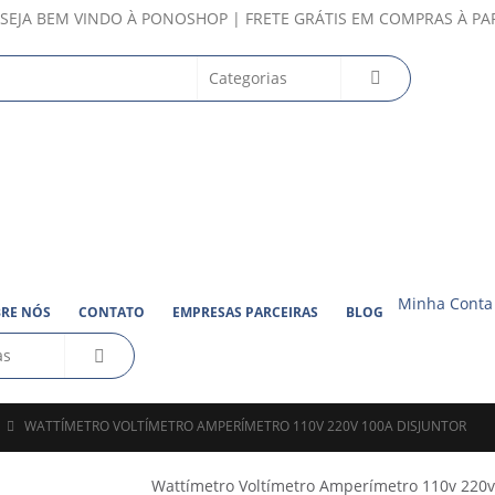
SEJA BEM VINDO À PONOSHOP | FRETE GRÁTIS EM COMPRAS À PAR
Minha Conta
RE NÓS
CONTATO
EMPRESAS PARCEIRAS
BLOG
WATTÍMETRO VOLTÍMETRO AMPERÍMETRO 110V 220V 100A DISJUNTOR
Wattímetro Voltímetro Amperímetro 110v 220v