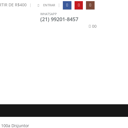
TIR DE R$400
|
|
ENTRAR
WHATSAPP
(21) 99201-8457
0
0
 100a Disjuntor