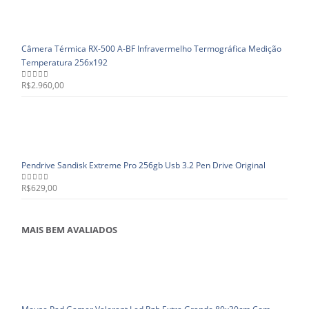
Câmera Térmica RX-500 A-BF Infravermelho Termográfica Medição
Temperatura 256x192
R$
2.960,00
0
out of 5
Pendrive Sandisk Extreme Pro 256gb Usb 3.2 Pen Drive Original
R$
629,00
0
out of 5
MAIS BEM AVALIADOS