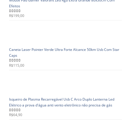
Mouse Pad Gamer Valorant Led Rgb Extra Grande 80x30cm Com
Efeitos
R$
199,00
5.00
out of 5
Caneta Laser Pointer Verde Ultra Forte Alcance 50km Usb Com Star
Caps
R$
115,00
5.00
out of 5
Isqueiro de Plasma Recarregável Usb C Arco Duplo Lanterna Led
Elétrico a prova d'água anti vento eletrônico não precisa de gás
R$
64,90
5.00
out of 5