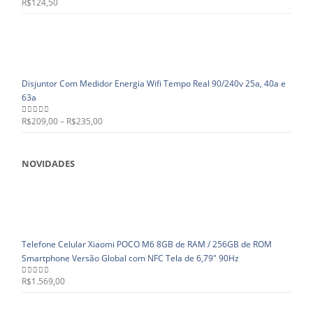
R$
124,50
0
out of 5
Disjuntor Com Medidor Energia Wifi Tempo Real 90/240v 25a, 40a e
63a
R$
209,00
–
R$
235,00
0
out of 5
NOVIDADES
Telefone Celular Xiaomi POCO M6 8GB de RAM / 256GB de ROM
Smartphone Versão Global com NFC Tela de 6,79" 90Hz
R$
1.569,00
0
out of 5