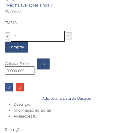
( Não há avaliações ainda. )
0
out of 5
R$
399,00
TM613
-
+
Comprar
Calcular Frete
Ok
Adicionar à Lista de Desejos
Descrição
Informação adicional
Avaliações (0)
Descrição