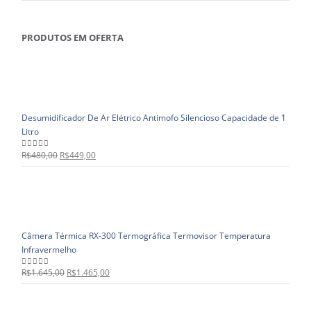
PRODUTOS EM OFERTA
Desumidificador De Ar Elétrico Antimofo Silencioso Capacidade de 1
Litro
R$
480,00
R$
449,00
0
out of 5
Câmera Térmica RX-300 Termográfica Termovisor Temperatura
Infravermelho
R$
1.645,00
R$
1.465,00
0
out of 5