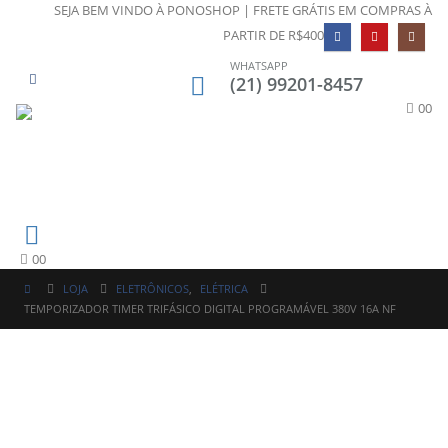
SEJA BEM VINDO À PONOSHOP | FRETE GRÁTIS EM COMPRAS À
PARTIR DE R$400
WHATSAPP
(21) 99201-8457
0
0
0
0
LOJA
ELETRÔNICOS
,
ELÉTRICA
TEMPORIZADOR TIMER TRIFÁSICO DIGITAL PROGRAMÁVEL 380V 16A NF