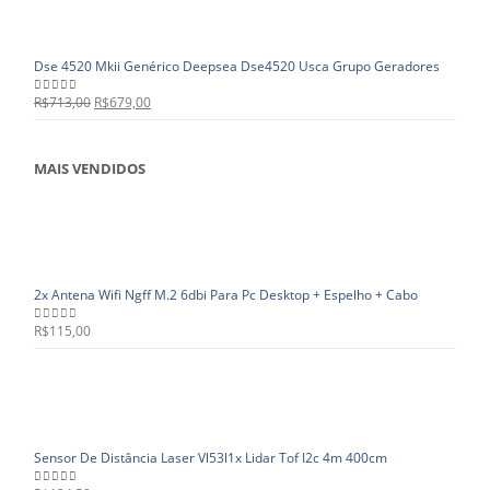
Dse 4520 Mkii Genérico Deepsea Dse4520 Usca Grupo Geradores
R$
713,00
R$
679,00
0
out of 5
MAIS VENDIDOS
2x Antena Wifi Ngff M.2 6dbi Para Pc Desktop + Espelho + Cabo
R$
115,00
0
out of 5
Sensor De Distância Laser Vl53l1x Lidar Tof I2c 4m 400cm