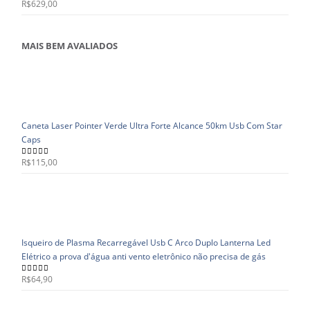
R$
629,00
0
out of 5
MAIS BEM AVALIADOS
Caneta Laser Pointer Verde Ultra Forte Alcance 50km Usb Com Star
Caps
R$
115,00
5.00
out of 5
Isqueiro de Plasma Recarregável Usb C Arco Duplo Lanterna Led
Elétrico a prova d'água anti vento eletrônico não precisa de gás
R$
64,90
5.00
out of 5