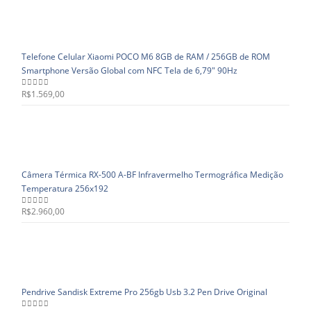
Telefone Celular Xiaomi POCO M6 8GB de RAM / 256GB de ROM
Smartphone Versão Global com NFC Tela de 6,79" 90Hz
R$
1.569,00
0
out of 5
Câmera Térmica RX-500 A-BF Infravermelho Termográfica Medição
Temperatura 256x192
R$
2.960,00
0
out of 5
Pendrive Sandisk Extreme Pro 256gb Usb 3.2 Pen Drive Original