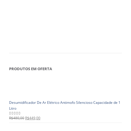
PRODUTOS EM OFERTA
Desumidificador De Ar Elétrico Antimofo Silencioso Capacidade de 1
Litro
R$
480,00
R$
449,00
0
out of 5