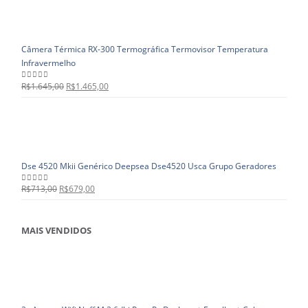
Câmera Térmica RX-300 Termográfica Termovisor Temperatura
Infravermelho
R$
1.645,00
R$
1.465,00
0
out of 5
Dse 4520 Mkii Genérico Deepsea Dse4520 Usca Grupo Geradores
R$
713,00
R$
679,00
0
out of 5
MAIS VENDIDOS