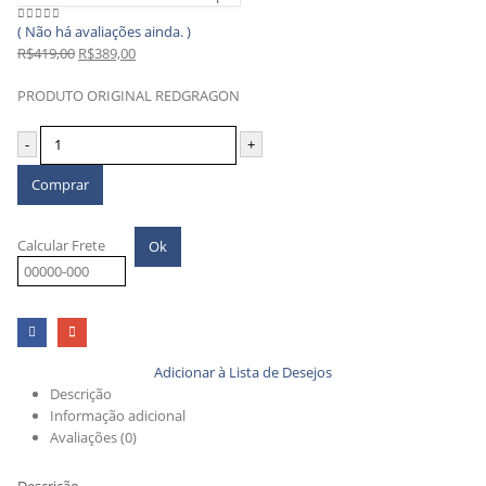
( Não há avaliações ainda. )
0
out of 5
R$
419,00
R$
389,00
PRODUTO ORIGINAL REDGRAGON
-
+
Comprar
Calcular Frete
Ok
Adicionar à Lista de Desejos
Descrição
Informação adicional
Avaliações (0)