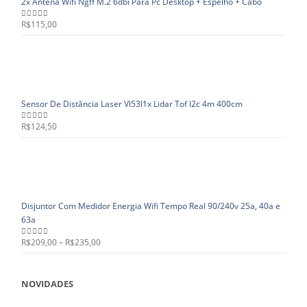
2x Antena Wifi Ngff M.2 6dbi Para Pc Desktop + Espelho + Cabo
R$
115,00
0
out of 5
Sensor De Distância Laser Vl53l1x Lidar Tof I2c 4m 400cm
R$
124,50
0
out of 5
Disjuntor Com Medidor Energia Wifi Tempo Real 90/240v 25a, 40a e
63a
R$
209,00
–
R$
235,00
0
out of 5
NOVIDADES