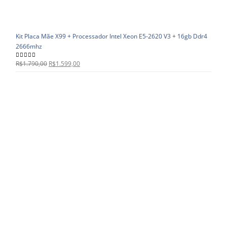
Kit Placa Mãe X99 + Processador Intel Xeon E5-2620 V3 + 16gb Ddr4
2666mhz
R$
1.790,00
R$
1.599,00
5.00
out of 5