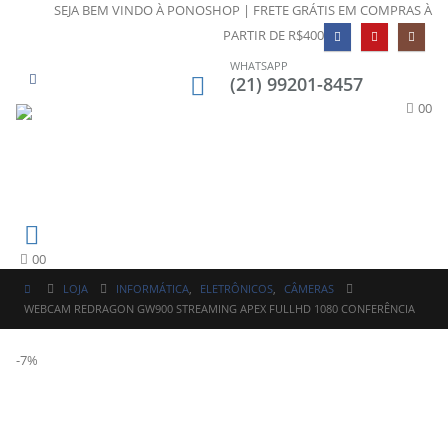
SEJA BEM VINDO À PONOSHOP | FRETE GRÁTIS EM COMPRAS À
PARTIR DE R$400
WHATSAPP
(21) 99201-8457
0
0
0
0
LOJA
INFORMÁTICA
,
ELETRÔNICOS
,
CÂMERAS
WEBCAM REDRAGON GW900 STREAMING APEX FULLHD 1080 CONFERÊNCIA
-7%