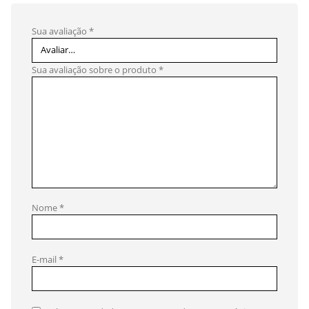
Sua avaliação
*
Sua avaliação sobre o produto
*
Nome
*
E-mail
*