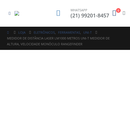
WHATSAPP
0
(21) 99201-8457
LOJA
ELETRÔNICOS
,
FERRAMENTAS
,
UNI-T
MEDIDOR DE DISTÂNCIA LASER LM1000 METROS UNI-T MEDIDOR DE
ALTURA, VELOCIDADE MONÓCULO RANGEFINDER