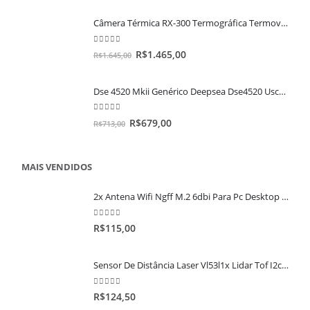
Câmera Térmica RX-300 Termográfica Termovisor Temperatura Infravermelho
0
out of 5
R$
1.465,00
R$
1.645,00
Dse 4520 Mkii Genérico Deepsea Dse4520 Usca Grupo Geradores
0
out of 5
R$
679,00
R$
713,00
MAIS VENDIDOS
2x Antena Wifi Ngff M.2 6dbi Para Pc Desktop + Espelho + Cabo
0
out of 5
R$
115,00
Sensor De Distância Laser Vl53l1x Lidar Tof I2c 4m 400cm
0
out of 5
R$
124,50