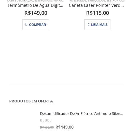
CASA E DECORAÇÃO
,
ELETRÔNICOS
,
FERRAMENTAS
ACESSÓRIOS
,
BRINQUEDOS
,
ELETRÔNICOS
Termômetro De Água Digital Chuveiro Pia Banheira C Tela Led
Caneta Laser Pointer Verde Ultra Forte Alcance 50km Usb Com Star Caps
R$
149,00
R$
115,00
COMPRAR
LEIA MAIS
PRODUTOS EM OFERTA
Desumidificador De Ar Elétrico Antimofo Silencioso Capacidade de 1 Litro
0
out of 5
R$
449,00
R$
480,00