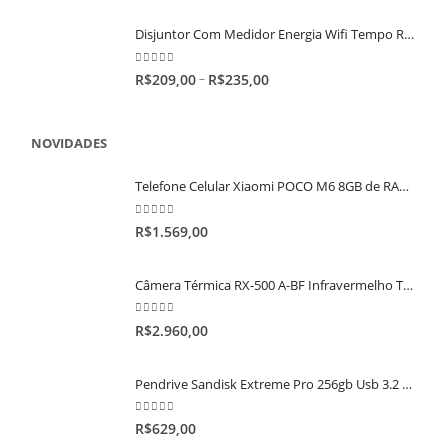
Disjuntor Com Medidor Energia Wifi Tempo Real 90/240v 25a, 40a e 63a
0
out of 5
–
R$
209,00
R$
235,00
NOVIDADES
Telefone Celular Xiaomi POCO M6 8GB de RAM / 256GB de ROM Smartphone Versão Global com NFC Tela de 6,79" 90Hz
0
out of 5
R$
1.569,00
Câmera Térmica RX-500 A-BF Infravermelho Termográfica Medição Temperatura 256x192
0
out of 5
R$
2.960,00
Pendrive Sandisk Extreme Pro 256gb Usb 3.2 Pen Drive Original
0
out of 5
R$
629,00