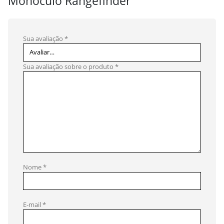
Monóculo Rangefinder”
Sua avaliação
*
Sua avaliação sobre o produto
*
Nome
*
E-mail
*