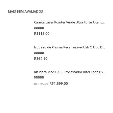
MAIS BEM AVALIADOS
Caneta Laser Pointer Verde Ultra Forte Alcance 50km Usb Com Star Caps
5.00
out of 5
R$
115,00
Isqueiro de Plasma Recarregável Usb C Arco Duplo Lanterna Led Elétrico a prova d'água anti vento eletrônico não precisa de gás
5.00
out of 5
R$
64,90
Kit Placa Mãe X99 + Processador Intel Xeon E5-2620 V3 + 16gb Ddr4 2666mhz
5.00
out of 5
R$
1.599,00
R$
1.790,00