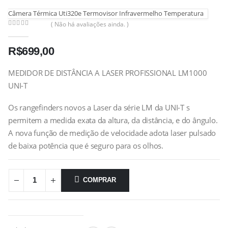
Câmera Térmica Uti320e Termovisor Infravermelho Temperatura
( Não há avaliações ainda. )
0
out of 5
R$
699,00
MEDIDOR DE DISTÂNCIA A LASER PROFISSIONAL LM1000
UNI-T
Os rangefinders novos a Laser da série LM da UNI-T s
permitem a medida exata da altura, da distância, e do ângulo.
A nova função de medição de velocidade adota laser pulsado
de baixa potência que é seguro para os olhos.
COMPRAR